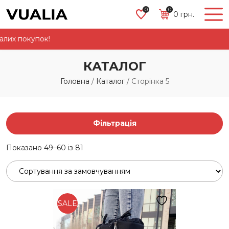
0
0
0
грн.
Маг
КАТАЛОГ
Головна
/
Каталог
/
Сторінка 5
Фільтрація
Показано 49–60 із 81
SALE