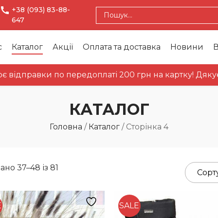
+38 (093) 83-88-
647
с
Каталог
Акції
Оплата та доставка
Новини
В
авки по передоплаті 200 грн на картку! Дякуємо за 
КАТАЛОГ
Головна
/
Каталог
/
Сторінка 4
ано 37–48 із 81
E
SALE