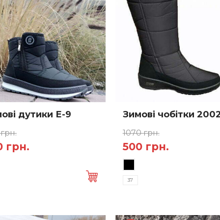
ові дутики Е-9
Зимові чобітки 200
0
грн.
1070
грн.
игінальна
Поточна
Оригінальна
Поточна
0
грн.
500
грн.
Цей
а:
ціна:
ціна:
ціна:
товар
 грн..
500 грн..
1070 грн..
500 грн..
37
має
а
кілька
тів.
варіантів.
метри
Параметри