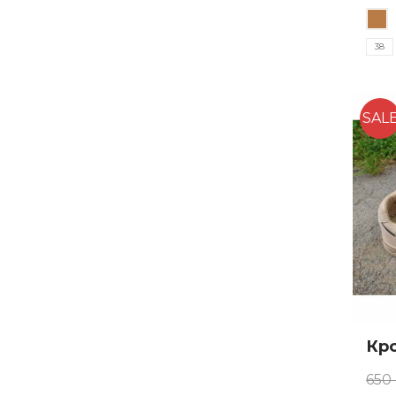
Цей
цін
товар
580
38
має
кільк
варіан
Пара
SAL
можн
вибр
на
сторі
товар
Кро
650