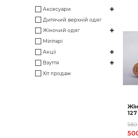
варіан
Аксесуари
Пара
Дитячий верхній одяг
можн
вибр
Жіночий одяг
на
Мілітарі
сторі
товар
Акції
Взуття
Хіт продаж
Жін
127
58
Ор
50