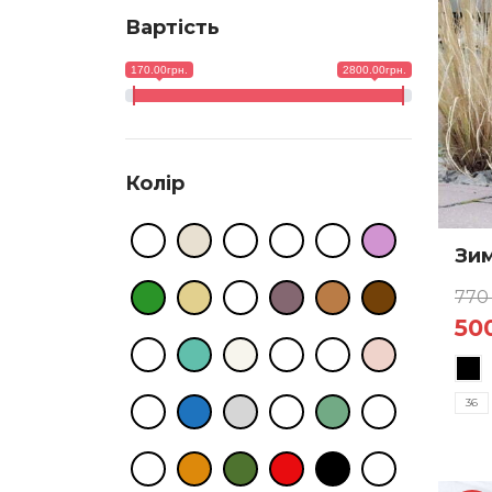
Вартість
170.00грн.
2800.00грн.
Колір
Зим
77
Ор
50
Цей
цін
товар
770
36
має
кільк
варіан
Пара