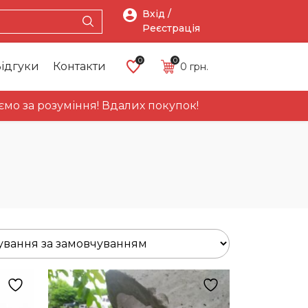
Вхід /
Реєстрація
0
0
ідгуки
Контакти
0
грн.
розуміння! Вдалих покупок!
Про
Головна
Каталог
Акці
нас