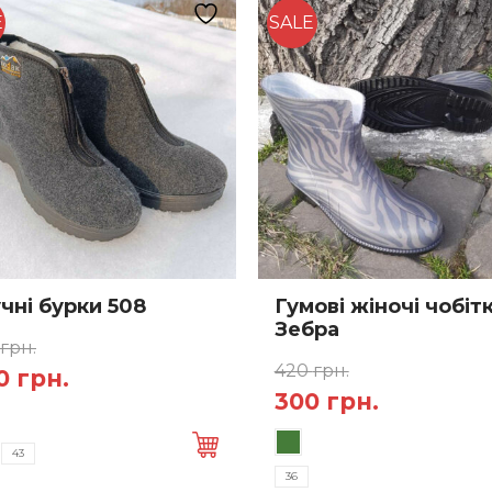
а
E
можна
SALE
ати
вибрати
на
нці
сторінці
у
товару
чні бурки 508
Гумові жіночі чобіт
Зебра
грн.
420
грн.
игінальна
Поточна
0
грн.
Оригінальна
Поточна
300
грн.
а:
ціна:
Цей
ціна:
ціна:
 грн..
400 грн..
43
товар
420 грн..
300 грн..
36
має
а