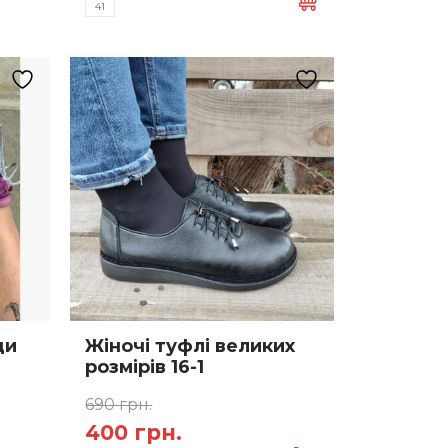
41
кілька
варіантів.
Параметри
можна
вибрати
на
сторінці
товару
ди
Жіночі туфлі великих
розмірів 16-1
690
грн.
Оригінальна
Поточна
400
грн.