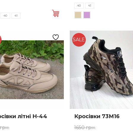
Цей
а:
ціна:
ціна:
ціна:
40
41
товар
 грн..
500 грн..
562 грн..
400 грн.
40
41
має
а
кілька
тів.
варіантів.
метри
Параметри
E
SALE
а
можна
ати
вибрати
на
нці
сторінці
у
товару
сівки літні Н-44
Кросівки 73М16
грн.
1650
грн.