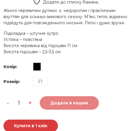
Додати до списку бажань
930 грн..
500 грн..
Жіночі черевички дутики є недорогим і практичним
взуттям для осінньо-зимового сезону. М’які, теплі, відмінно
підійдуть для повсякденного носіння. Легкі і дуже зручні.
Підкладка – штучне хутро
Устілка – повстяна
Висота черевика від підошви 11 см
Висота підошви – 2,5-3,5 см
Колір
:
Розмір
:
37
Високі
-
+
дутики
Додати в кошик
на
замку
1451
кількість
Купити в 1 клік