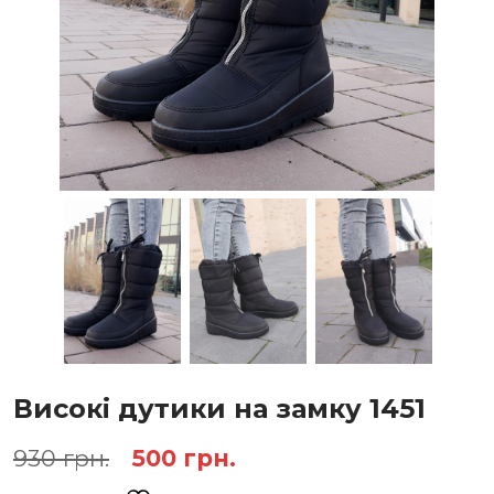
Високі дутики на замку 1451
Оригінальна
Поточна
930
грн.
500
грн.
ціна:
ціна: