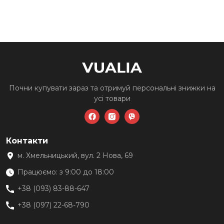
варіантів.
Параметри
можна
вибрати
на
сторінці
товару
Почни купувати зараз та
отримуй персональні знижки
на
усі товари
Контакти
м. Хмельницький, вул. 2 Нова, 69
Працюємо: з 9:00 до 18:00
+38 (093) 83-88-647
+38 (097) 22-68-790