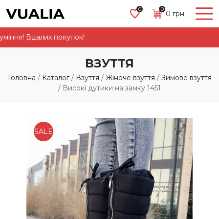
0
0
0
грн.
ня! Вдалих покупок!
ВЗУТТЯ
Головна
/
Каталог
/
Взуття
/
Жіноче взуття
/
Зимове взуття
/
Високі дутики на замку 1451
SALE