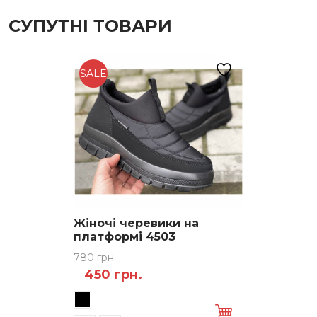
СУПУТНІ ТОВАРИ
SALE
Жіночі черевики на
платформі 4503
780
грн.
Оригінальна
Поточна
450
грн.
Цей
ціна:
ціна:
товар
780 грн..
450 грн..