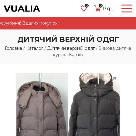
0
0
0
грн.
уміння! Вдалих покупок!
ДИТЯЧИЙ ВЕРХНІЙ ОДЯГ
Головна
/
Каталог
/
Дитячий верхній одяг
/
Зимова дитяча
куртка Kamila