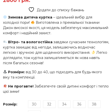
2800
грн.
5.00
з 5 на
основі
опитування
Додати до списку бажань
покупця
Зимова дитяча куртка
– ідеальний вибір для
холодної пори!
Виготовлена з преміальної тканини
Джон високої якості, ця модель забезпечує максимальний
комфорт і надійний захист.
Вітро- та вологостійка
завдяки сучасним технологіям,
куртка захищає від негоди, залишаючись водночас
легкою і зручною для щоденного використання.
Легко
доглядати, тож куртка залишатиметься як нова навіть
після багатьох сезонів!
Розміри:
від 30 до 40, що підходять для будь-якого
віку та комплекції.
Не прогавте!
Забезпечте своїй дитині комфорт і тепло
цієї зими!
Розмір
:
30
32
34
36
38