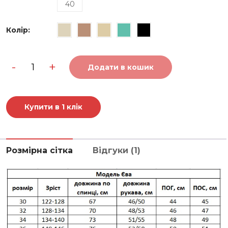
40
Колір
:
Зимова
-
+
дитяча
Додати в кошик
куртка
Kamila
кількість
Купити в 1 клік
Розмірна сітка
Відгуки (1)