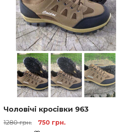
Чоловічі кросівки 963
Оригінальна
Поточна
1280
грн.
750
грн.
ціна:
ціна: