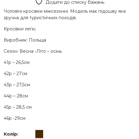
Додати до списку бажань
1280 грн..
750 грн..
Чоловічі кросівки міжсезонні. Модель має підошву яка
зручна для туристичних походів.
Кросівки легкі.
Виробник: Польща
Сезон: Весна -Літо – осінь
41р – 26,5см
42р – 27см
43р – 27,5см
44р – 28см
45р – 28,5 см
46р -29см
Колір
: