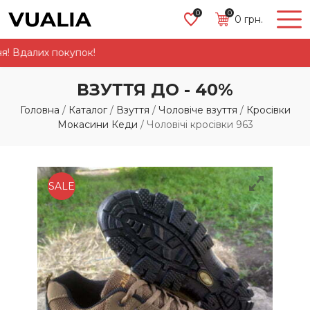
0
0
0
грн.
Вдалих покупок!
ВЗУТТЯ ДО - 40%
Головна
/
Каталог
/
Взуття
/
Чоловіче взуття
/
Кросівки
Мокасини Кеди
/
Чоловічі кросівки 963
SALE