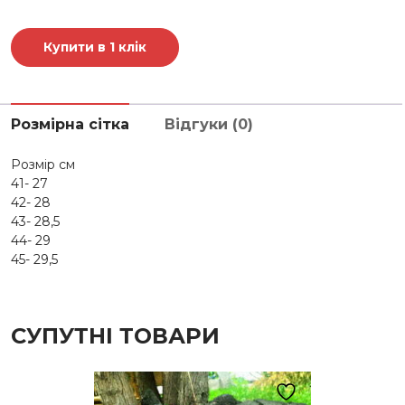
флісі
794М
кількість
Купити в 1 клік
Розмірна сітка
Відгуки (0)
Розмір см
41- 27
42- 28
43- 28,5
44- 29
45- 29,5
СУПУТНІ ТОВАРИ