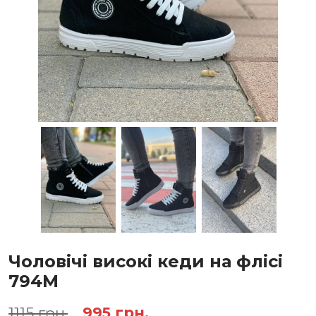
Чоловічі високі кеди на флісі
794М
Оригінальна
Поточна
1115
грн.
995
грн.