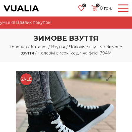
0
0
0
грн.
ня! Вдалих покупок!
ЗИМОВЕ ВЗУТТЯ
Головна
/
Каталог
/
Взуття
/
Чоловіче взуття
/
Зимове
взуття
/
Чоловічі високі кеди на флісі 794М
SALE