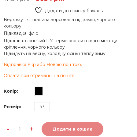
ціна:
ціна:
Додати до списку бажань
1115 грн..
995 грн..
Верх взуття: тканина ворсована під замш, чорного
кольору
Підкладка: фліс
Підошва: спінений ПУ терміново-литтєвого методу
кріплення, чорного кольору
Підійдуть на весну, холодну осінь і теплу зиму.
Відправка Укр або Новою поштою.
Оплата при отриманні на пошті!
Колір
:
Розмір
:
43
Чоловічі
-
+
високі
Додати в кошик
кеди
на