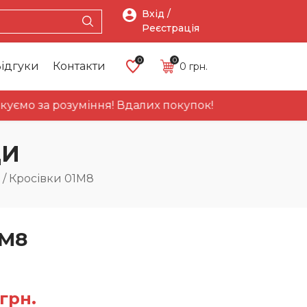
Вхід /
Реєстрація
0
0
ідгуки
Контакти
0
грн.
 за розуміння! Вдалих покупок!
Про
Головна
Каталог
Акці
нас
ДИ
/
Кросівки 01М8
1М8
нальна
Поточна
грн.