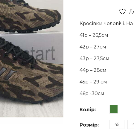
з 5
ціна:
на
основі
Д
1680 г
опитування
покупця
Кросівки чоловічі. На
41р – 26,5см
42р – 27см
43р – 27,5см
44р – 28см
45р – 29 см
46р -30см
Колір
:
45
Розмір
: