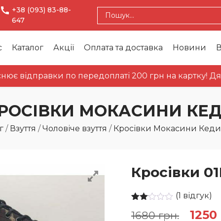
+38 (093) 83-88-
647
с
Каталог
Акції
Оплата та доставка
Новини
В
ідправки по передоплаті 200 грн на картку! Дякуємо
РОСІВКИ МОКАСИНИ КЕ
г
/
Взуття
/
Чоловіче взуття
/
Кросівки Мокасини Кеди
Кросівки 0
(
1
відгук)
Рейтинг
1
Оригі
1250
1680
грн.
2.00