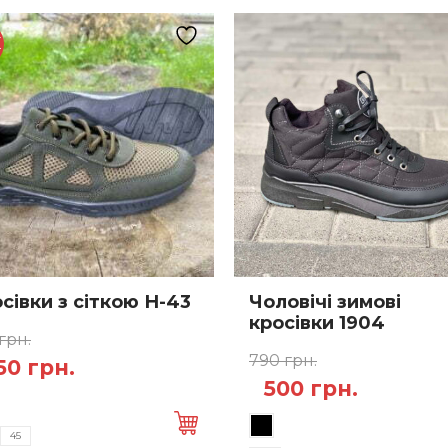
E
сівки з сіткою Н-43
Чоловічі зимові
кросівки 1904
грн.
790
грн.
игінальна
Поточна
50
грн.
Оригінальна
Поточн
500
грн.
а:
ціна:
Цей
ціна:
ціна:
 грн..
450 грн..
45
товар