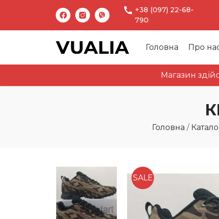
+38 (097) 22-68-
790
Головна
Про на
Магазин здійснює в
К
Головна
/
Катало
SALE