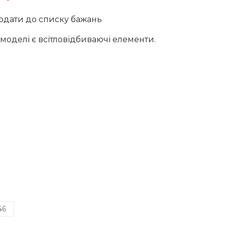
ціна:
одати до списку бажань
рн..
1250 грн..
 моделі є всітловідбиваючі елементи.
46