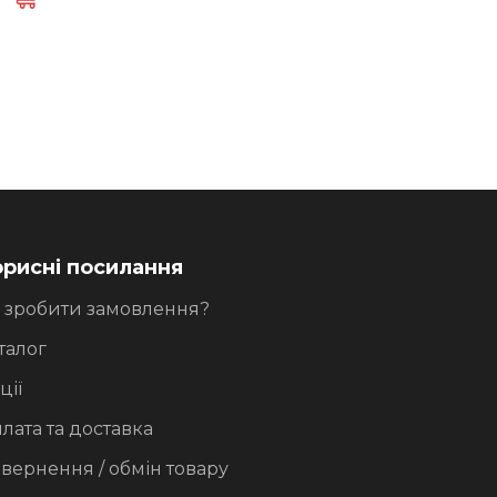
.
кілька
варіантів.
Параметри
можна
вибрати
на
сторінці
товару
рисні посилання
 зробити замовлення?
талог
ції
лата та доставка
вернення / обмін товару