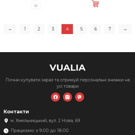
930 грн..
500 грн..
має
37
кілька
варіантів.
Параметри
←
1
2
3
4
5
6
7
→
можна
вибрати
на
сторінці
товару
Почни купувати зараз та
отримуй персональні знижки
на
усі товари
Контакти
м. Хмельницький, вул. 2 Нова, 69
Працюємо: з 9:00 до 18:00