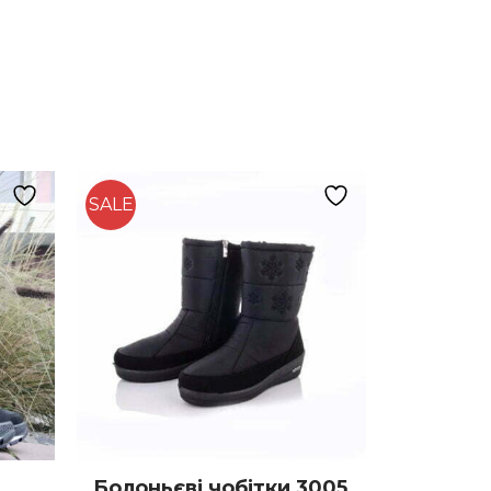
SALE
Болоньєві чобітки 3005