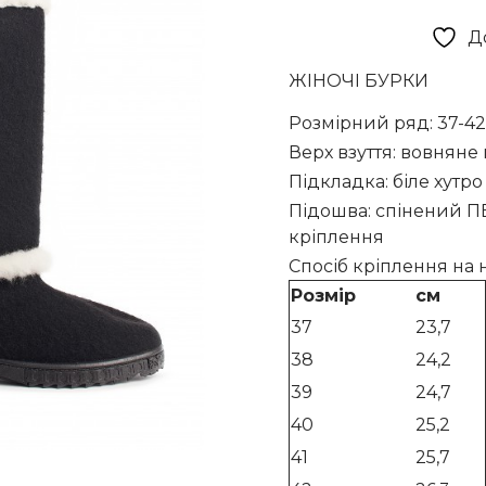
Д
ЖІНОЧІ БУРКИ
Розмірний ряд: 37-42
Верх взуття: вовняне 
Підкладка: біле хутро
Підошва: спінений П
кріплення
Спосіб кріплення на н
Розмір
см
37
23,7
38
24,2
39
24,7
40
25,2
41
25,7