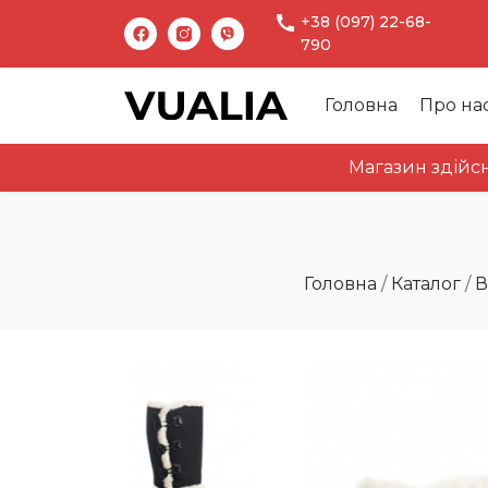
+38 (097) 22-68-
790
Головна
Про на
Магазин здійснює ві
Головна
/
Каталог
/
В