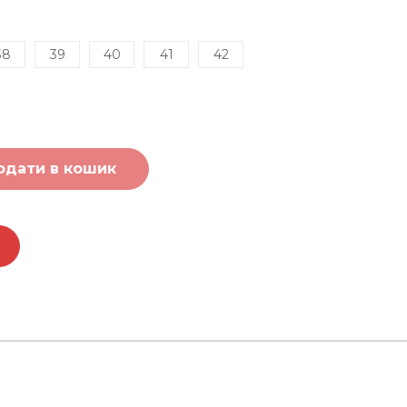
38
39
40
41
42
одати в кошик