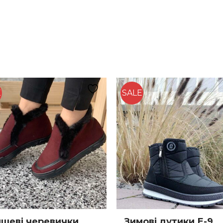
E
SALE
шеві черевички
Зимові дутики Е-9