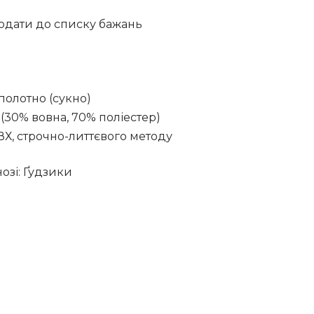
одати до списку бажань
полотно (сукно)
 (30% вовна, 70% поліестер)
ВХ, строчно-литтєвого методу
озі: Ґудзики