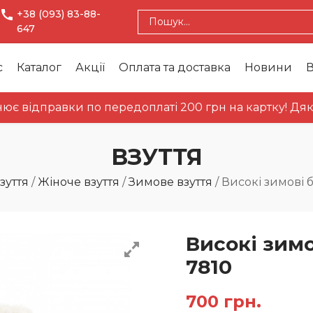
+38 (093) 83-88-
647
с
Каталог
Акції
Оплата та доставка
Новини
В
дправки по передоплаті 200 грн на картку! Дякуємо 
ВЗУТТЯ
зуття
/
Жіноче взуття
/
Зимове взуття
/
Високі зимові б
Високі зимо
7810
700
грн.