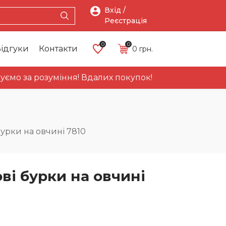
Вхід /
Реєстрація
0
0
ідгуки
Контакти
0
грн.
за розуміння! Вдалих покупок!
Про
Головна
Каталог
Акці
нас
урки на овчині 7810
ві бурки на овчині