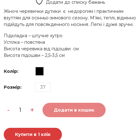
Додати до списку бажань
970 грн..
500 грн..
Жіночі черевички дутики є недорогим і практичним
взуттям для осінньо-зимового сезону. М’які, теплі, відмінно
підійдуть для повсякденного носіння. Легкі і дуже зручні.
Підкладка – штучне хутро
Устілка – повстяна
Висота черевика від підошви см
Висота підошви – 2,5-3,5 см
Колір
:
Розмір
:
37
Легкі
-
+
зимові
Додати в кошик
дутики
1980
blak
кількість
Купити в 1 клік