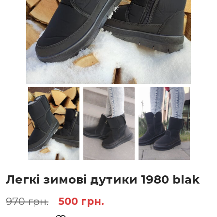
Легкі зимові дутики 1980 blak
Оригінальна
Поточна
970
грн.
500
грн.
ціна:
ціна: