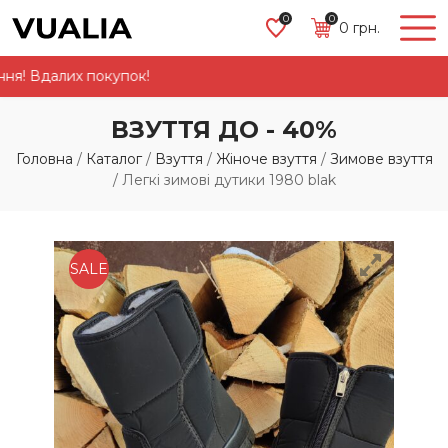
0
0
0
грн.
 Вдалих покупок!
ВЗУТТЯ ДО - 40%
Головна
/
Каталог
/
Взуття
/
Жіноче взуття
/
Зимове взуття
/
Легкі зимові дутики 1980 blak
SALE