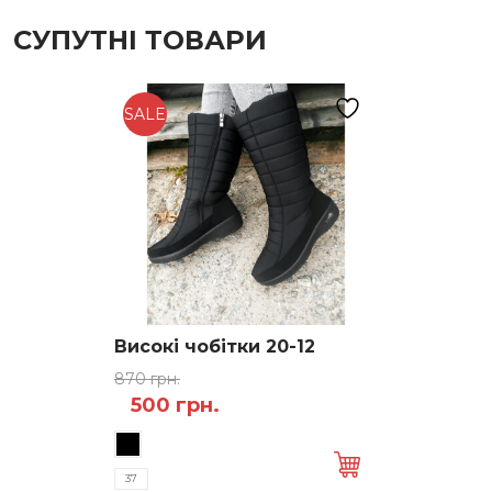
СУПУТНІ ТОВАРИ
SALE
Високі чобітки 20-12
870
грн.
Оригінальна
Поточна
500
грн.
Цей
ціна:
ціна:
товар
870 грн..
500 грн..
має
37