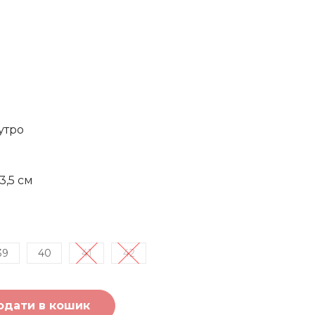
утро
3,5 см
39
40
41
42
одати в кошик