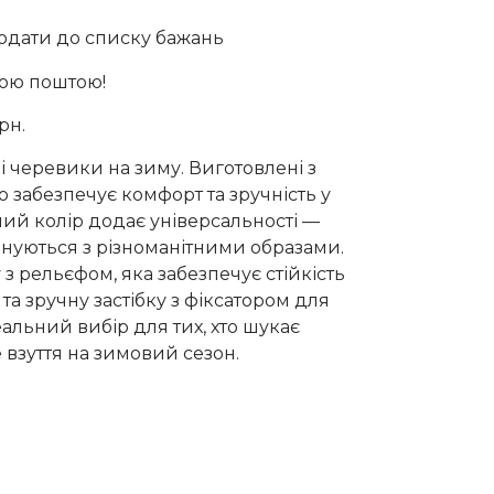
одати до списку бажань
вою поштою!
рн.
чі черевики на зиму. Виготовлені з
о забезпечує комфорт та зручність у
ий колір додає універсальності —
нуються з різноманітними образами.
з рельєфом, яка забезпечує стійкість
 та зручну застібку з фіксатором для
еальний вибір для тих, хто шукає
 взуття на зимовий сезон.