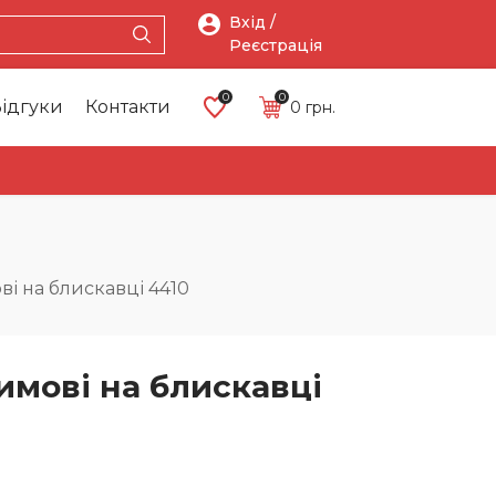
Вхід /
Реєстрація
0
0
ідгуки
Контакти
0
грн.
Про
Головна
Каталог
Акці
нас
і на блискавці 4410
имові на блискавці