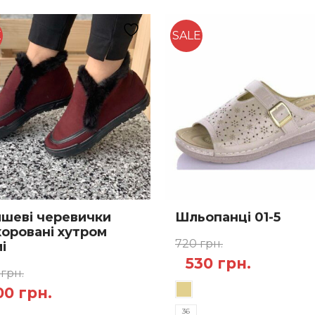
E
SALE
шеві черевички
Шльопанці 01-5
оровані хутром
720
грн.
і
Оригінальна
Поточн
530
грн.
0
грн.
Цей
ціна:
ціна:
игінальна
Поточна
00
грн.
товар
720 грн..
530 грн.
а:
ціна:
36