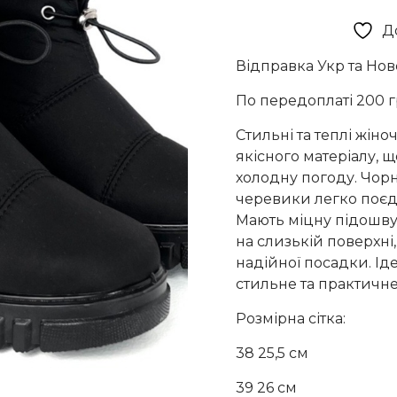
Д
Відправка Укр та Но
По передоплаті 200 г
Стильні та теплі жіно
якісного матеріалу, щ
холодну погоду. Чорн
черевики легко поєд
Мають міцну підошву 
на слизькій поверхні,
надійної посадки. Ід
стильне та практичне
Розмірна сітка:
38 25,5 см
39 26 см