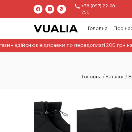
+38 (097) 22-68-
790
Головна
Про на
здійснює відправки по передоплаті 200 грн на картк
Головна
/
Каталог
/
В