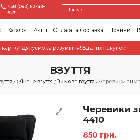
+38 (093) 83-88-
647
с
Каталог
Акції
Оплата та доставка
Новини
В
у! Дякуємо за розуміння! Вдалих покупок!
ВЗУТТЯ
зуття
/
Жіноче взуття
/
Зимове взуття
/
Черевики зимов
Черевики з
4410
850
грн.