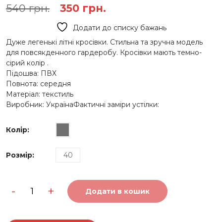
Оригінальна
Поточна
540
грн.
350
грн.
ціна:
ціна:
Додати до списку бажань
540 грн..
350 грн..
Дуже легенькі літні кросівки. Стильна та зручна модель
для повсякденного гардеробу. Кросівки мають темно-
сірий колір .
Підошва: ПВХ
Повнота: середня
Матеріал: текстиль
Виробник: УкраїнаФактичні заміри устілки:
Колір
:
Розмір
:
40
Легкі
-
+
кросівки
Додати в кошик
темно-
сірого
кольору
583G