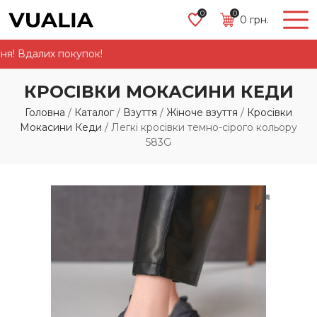
0
0
0
грн.
 Вдалих покупок!
КРОСІВКИ МОКАСИНИ КЕДИ
Головна
/
Каталог
/
Взуття
/
Жіноче взуття
/
Кросівки
Мокасини Кеди
/
Легкі кросівки темно-сірого кольору
583G