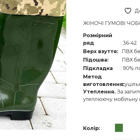
ціна:
Д
690 гр
ЖІНОЧІ ГУМОВІ ЧОБО
Розмірний
ряд
: 36-42
Верх взуття:
ПВХ бе
Підошва:
ПВХ бе
Підкладка
: 90% п
Метод
виготовлення:
суціль
Утеплення.
За запи
утеплюючу мобільну вс
Колір
: