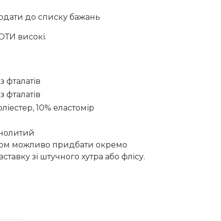
ціна:
одати до списку бажань
н..
400 грн..
ТИ високі.
з фталатів
з фталатів
оліестер, 10% еластомір
нолитий
том можливо придбати окремо
тавку зі штучного хутра або флісу.