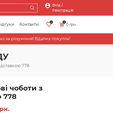
Вхід /
Реєстрація
0
0
ідгуки
Контакти
0
грн.
розуміння! Вдалих покупок!
Про
Головна
Каталог
Акці
нас
ДУ
адставкою 778
ві чоботи з
 778
нальна
Поточна
рн.