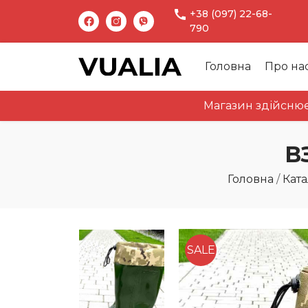
+38 (097) 22-68-
790
Головна
Про на
Магазин здійснює відпр
В
Головна
/
Ката
SALE