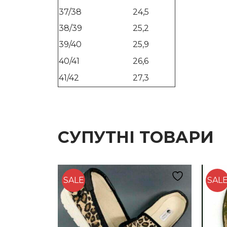
37/38
24,5
38/39
25,2
39/40
25,9
40/41
26,6
41/42
27,3
СУПУТНІ ТОВАРИ
SALE
SAL