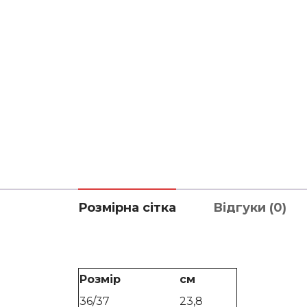
Розмірна сітка
Відгуки (0)
Розмір
см
36/37
23,8