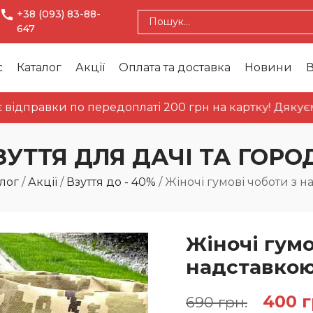
+38 (093) 83-88-
647
с
Каталог
Акції
Оплата та доставка
Новини
В
авки по передоплаті 200 грн на картку! Дякуємо за 
ЗУТТЯ ДЛЯ ДАЧІ ТА ГОРО
лог
/
Акції
/
Взуття до - 40%
/
Жіночі гумові чоботи з н
Жіночі гумо
надставкою
Оригі
400
г
690
грн.