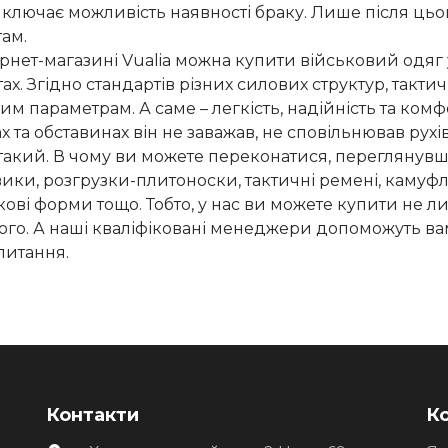
ключає можливість наявності браку. Лише після ць
там.
ернет-магазині Vualia можна купити військовий одяг у
ах. Згідно стандартів різних силових структур, такт
им параметрам. А саме – легкість, надійність та ком
х та обставинах він не заважав, не сповільнював рух
такий. В чому ви можете переконатися, переглянувши
ики, розгрузки-плитоноски, тактичні ремені, камуфл
кові форми тощо. Тобто, у нас ви можете купити не лиш
ого. А наші кваліфіковані менеджери допоможуть вам
апитання.
Контакти
Ко