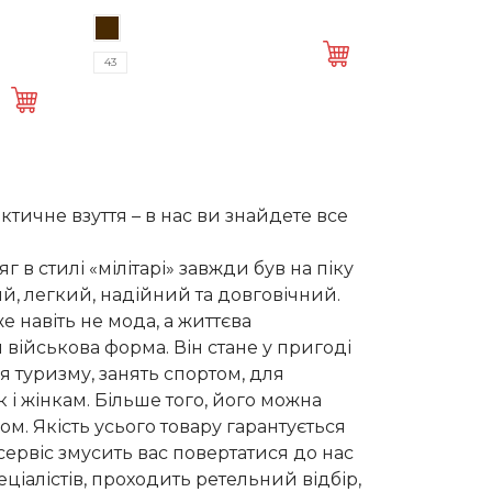
Цей
ціна:
ціна:
а
товар
1570 грн..
1100 грн..
43
має
кілька
..
варіантів.
Параметри
можна
вибрати
ктичне взуття – в нас ви знайдете все
на
сторінці
в стилі «мілітарі» завжди був на піку
товару
й, легкий, надійний та довговічний.
е навіть не мода, а життєва
ля військова форма. Він стане у пригоді
я туризму, занять спортом, для
к і жінкам. Більше того, його можна
. Якість усього товару гарантується
ервіс змусить вас повертатися до нас
ціалістів, проходить ретельний відбір,