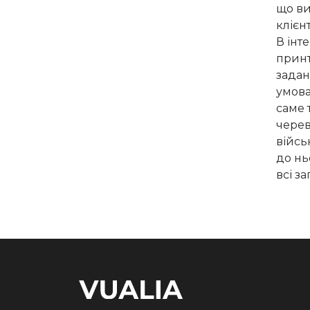
що ви
клієн
В інт
принт
задан
умова
саме 
черев
війсь
до нь
всі з