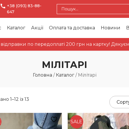
+38 (093) 83-88-
647
с
Каталог
Акції
Оплата та доставка
Новини
В
и по передоплаті 200 грн на картку! Дякуємо за роз
МІЛІТАРІ
Головна
/
Каталог
/
Мілітарі
но 1–12 із 13
E
SALE