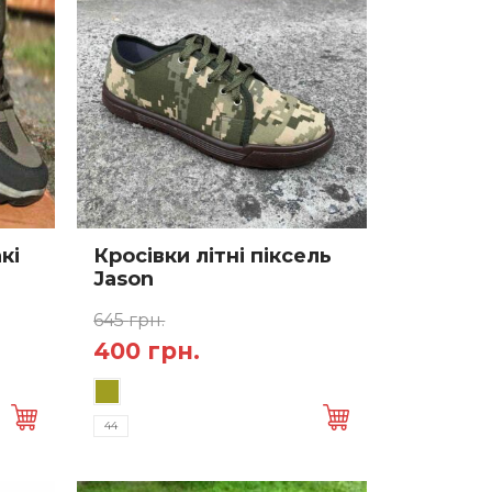
кі
Кросівки літні піксель
Jason
645
грн.
Оригінальна
Поточна
400
грн.
Цей
ціна:
ціна:
товар
645 грн..
400 грн..
44
має
кілька
варіантів.