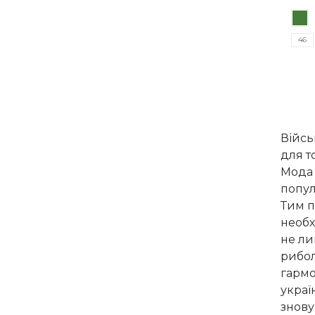
Цей
цін
товар
165
46
має
кільк
варіан
Пара
можн
вибр
Війсь
на
для т
сторі
Мода 
товар
попул
Тим п
необх
не ли
рибол
гармо
украї
знову