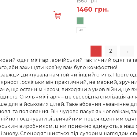
1560
грн.
а:
ціна:
Оригінальна
Поточн
1460
грн.
0 грн..
1250 грн..
Цей
ціна:
ціна:
товар
а
1560 грн..
1460 грн
42
має
тів.
кілька
метри
варіантів.
а
1
2
→
Параметри
ати
ковий одяг мілітарі, армійський тактичний одяг та та
можна
ого, аби захищати країну вам було комфортно!
вибрати
нці
завжди диктувала нам той чи інший стиль. Проте одяг 
на
у
ярності, оскільки він практичний, не маркий, зручни
сторінці
аче, що останнім часом, виходячи з умов війни, це вж
товару
ідність. Стиль «мілітарі» – це своєрідна стилізація а-
ше для військових цілей. Таке вбрання незамінне дл
овлі та полювання. Він чудово пасує як чоловікам, та
нійно поєднувати зі звичайним повсякденним одягом
нським виробником, ціни приємно здивують, а наш с
 і знову. Спецодяг шиється під суворим наглядом спе