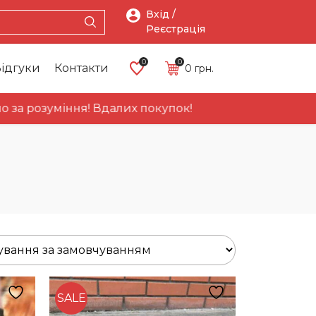
Вхід /
Реєстрація
0
0
ідгуки
Контакти
0
грн.
уміння! Вдалих покупок!
Про
Головна
Каталог
Акці
нас
SALE