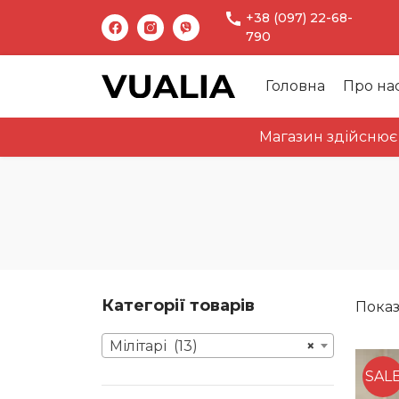
+38 (097) 22-68-
790
Головна
Про на
Магазин здійснює відправк
Категорії товарів
Показа
Мілітарі (13)
×
SAL